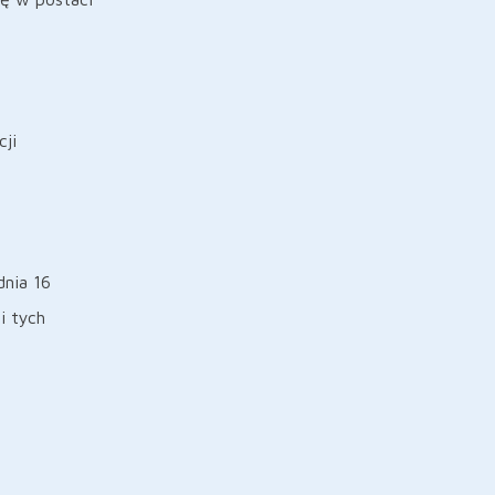
ji
dnia 16
i tych