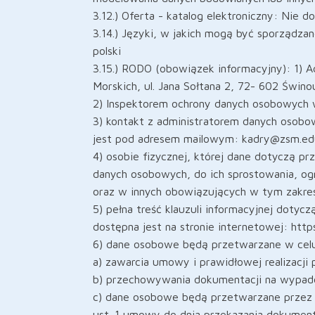
3.12.) Oferta - katalog elektroniczny: Nie d
3.14.) Języki, w jakich mogą być sporządz
polski
3.15.) RODO (obowiązek informacyjny): 1) 
Morskich, ul. Jana Sołtana 2, 72- 602 Świnou
2) Inspektorem ochrony danych osobowych w
3) kontakt z administratorem danych osob
jest pod adresem mailowym: kadry@zsm.edu
4) osobie fizycznej, której dane dotyczą p
danych osobowych, do ich sprostowania, og
oraz w innych obowiązujących w tym zakre
5) pełna treść klauzuli informacyjnej doty
dostępna jest na stronie internetowej: ht
6) dane osobowe będą przetwarzane w cel
a) zawarcia umowy i prawidłowej realizacj
b) przechowywania dokumentacji na wypade
c) dane osobowe będą przetwarzane przez o
ust. 1 umowy do dnia przekazania dokumenta