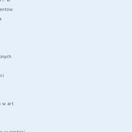
mentów
a
lonych
ci
 w art.
ę w postaci