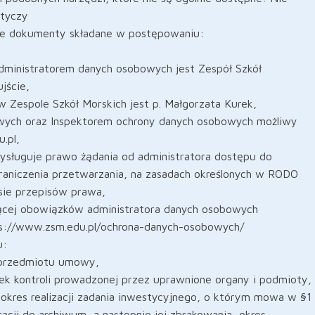
otyczy
ane dokumenty składane w postępowaniu:
Administratorem danych osobowych jest Zespół Szkół
jście,
 Zespole Szkół Morskich jest p. Małgorzata Kurek,
owych oraz Inspektorem ochrony danych osobowych możliwy
.pl,
rzysługuje prawo żądania od administratora dostępu do
raniczenia przetwarzania, na zasadach określonych w RODO
sie przepisów prawa,
czącej obowiązków administratora danych osobowych
tps://www.zsm.edu.pl/ochrona-danych-osobowych/
u:
i przedmiotu umowy,
k kontroli prowadzonej przez uprawnione organy i podmioty,
kres realizacji zadania inwestycyjnego, o którym mowa w §1
cji do archiwum, a następnie jej zbrakowania, okres