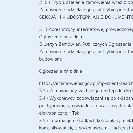
2.16.) Tryb udzielenia zamówienia wraz z 
Zamówienie udzielane jest w trybie podst
SEKCJA III – UDOSTĘPNIANIE DOKUMEN
3.1.) Adres strony internetowej prowadzon
Ogłoszenie nr z dnia
Biuletyn Zamówień Publicznych Ogłoszenie
Zamówienie udzielane jest w trybie podst
budowlane
Ogłoszenie nr z dnia
https://ezamowienia.gov.pl/mp-client/sea
3.2.) Zamawiający zastrzega dostęp do do
3.4.) Wykonawcy zobowiązani są do składan
postępowaniu, oświadczeń oraz innych dok
elektronicznej: Tak
3.5.) Informacje o środkach komunikacji ele
komunikował się z wykonawcami - adres str