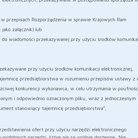
h w przepisach Rozporządzenia w sprawie Krajowych Ram
 jako załącznik) lub
o do wiadomości przekazywanej przy użyciu środków komunikac
rzekazywane przy użyciu środków komunikacji elektronicznej,
ajemnicę przedsiębiorstwa w rozumieniu przepisów ustawy z 
uczciwej konkurencji wykonawca, w celu utrzymania w poufnośc
elonym i odpowiednio oznaczonym pliku, wraz z jednoczesnym
ument stanowiący tajemnicę przedsiębiorstwa”;
zedstawienia ofert przy użyciu narzędzi elektronicznego
 podobnych narzędzi, które nie są ogólnie dostępne: Nie