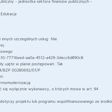
bliczny - jednostka sektora finansów publicznych -
 Edukacja
i innych szczególnych usług: Nie
ej:
ogowego
148610-77716eed-aa0a-4512-a429-3decc6d890c8
ły ujęte w planie postępowań: Tak
24/BZP 00280692/01/P
ań:
termomodernizacją
ać się wyłącznie wykonawcy, o których mowa w art. 94
dotyczy projektu lub programu współfinansowanego ze środk