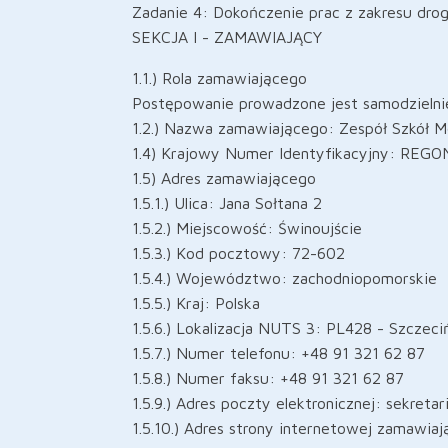
Zadanie 4: Dokończenie prac z zakresu dr
SEKCJA I - ZAMAWIAJĄCY
1.1.) Rola zamawiającego
Postępowanie prowadzone jest samodzieln
1.2.) Nazwa zamawiającego: Zespół Szkół M
1.4) Krajowy Numer Identyfikacyjny: REG
1.5) Adres zamawiającego
1.5.1.) Ulica: Jana Sołtana 2
1.5.2.) Miejscowość: Świnoujście
1.5.3.) Kod pocztowy: 72-602
1.5.4.) Województwo: zachodniopomorskie
1.5.5.) Kraj: Polska
1.5.6.) Lokalizacja NUTS 3: PL428 - Szczeci
1.5.7.) Numer telefonu: +48 91 321 62 87
1.5.8.) Numer faksu: +48 91 321 62 87
1.5.9.) Adres poczty elektronicznej: sekreta
1.5.10.) Adres strony internetowej zamawia