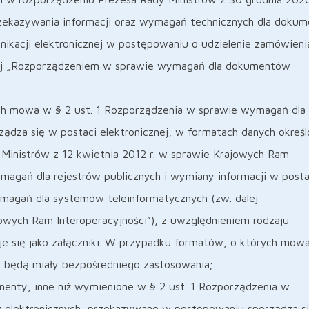
rzekazywania informacji oraz wymagań technicznych dla doku
nikacji elektronicznej w postępowaniu o udzielenie zamówieni
alej „Rozporządzeniem w sprawie wymagań dla dokumentów
ch mowa w § 2 ust. 1 Rozporządzenia w sprawie wymagań dla
ądza się w postaci elektronicznej, w formatach danych okreś
Ministrów z 12 kwietnia 2012 r. w sprawie Krajowych Ram
ymagań dla rejestrów publicznych i wymiany informacji w posta
ymagań dla systemów teleinformatycznych (zw. dalej
wych Ram Interoperacyjności”), z uwzględnieniem rodzaju
e się jako załączniki. W przypadku formatów, o których mowa
ie będą miały bezpośredniego zastosowania;
menty, inne niż wymienione w § 2 ust. 1 Rozporządzenia w
elektronicznych, przekazywane w postępowaniu sporządza si