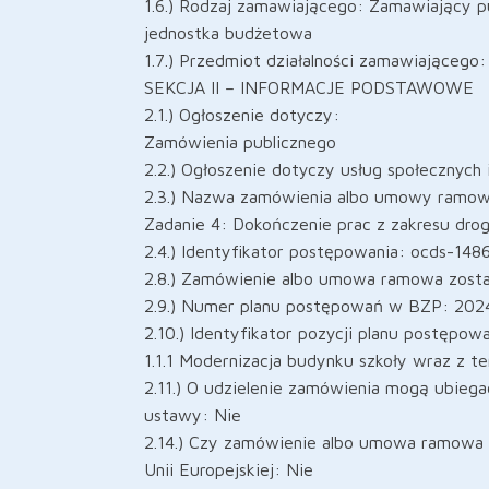
1.6.) Rodzaj zamawiającego: Zamawiający pu
jednostka budżetowa
1.7.) Przedmiot działalności zamawiającego:
SEKCJA II – INFORMACJE PODSTAWOWE
2.1.) Ogłoszenie dotyczy:
Zamówienia publicznego
2.2.) Ogłoszenie dotyczy usług społecznych 
2.3.) Nazwa zamówienia albo umowy ramow
Zadanie 4: Dokończenie prac z zakresu dr
2.4.) Identyfikator postępowania: ocds-
2.8.) Zamówienie albo umowa ramowa zosta
2.9.) Numer planu postępowań w BZP: 20
2.10.) Identyfikator pozycji planu postępow
1.1.1 Modernizacja budynku szkoły wraz z 
2.11.) O udzielenie zamówienia mogą ubieg
ustawy: Nie
2.14.) Czy zamówienie albo umowa ramowa 
Unii Europejskiej: Nie