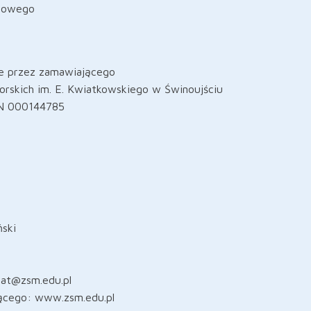
ogowego
ie przez zamawiającego
orskich im. E. Kwiatkowskiego w Świnoujściu
ON 000144785
ński
riat@zsm.edu.pl
jącego: www.zsm.edu.pl