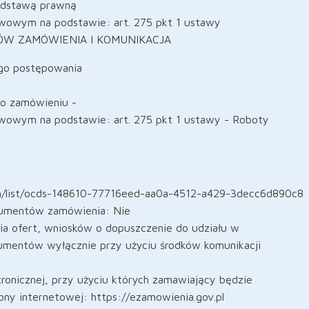
podstawą prawną
awowym na podstawie: art. 275 pkt 1 ustawy
TÓW ZAMÓWIENIA I KOMUNIKACJA
ego postępowania
 o zamówieniu -
awowym na podstawie: art. 275 pkt 1 ustawy - Roboty
rch/list/ocds-148610-77716eed-aa0a-4512-a429-3decc6d890c8
kumentów zamówienia: Nie
ia ofert, wniosków o dopuszczenie do udziału w
umentów wyłącznie przy użyciu środków komunikacji
ktronicznej, przy użyciu których zamawiający będzie
ony internetowej: https://ezamowienia.gov.pl