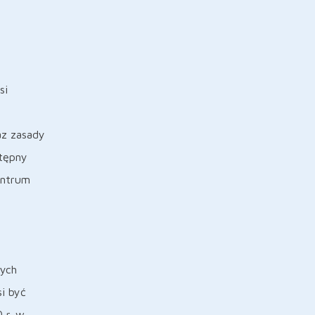
si
az zasady
stępny
entrum
nych
i być
 r. w