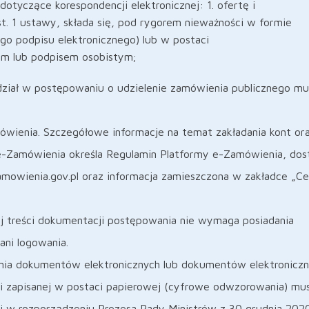
dotyczące korespondencji elektronicznej: 1. ofertę i
t. 1 ustawy, składa się, pod rygorem nieważności w formie
nego podpisu elektronicznego) lub w postaci
ym lub podpisem osobistym;
iał w postępowaniu o udzielenie zamówienia publicznego mu
wienia. Szczegółowe informacje na temat zakładania kont or
 e-Zamówienia określa Regulamin Platformy e-Zamówienia, do
zamowienia.gov.pl oraz informacja zamieszczona w zakładce „C
nej treści dokumentacji postępowania nie wymaga posiadania
ani logowania.
nia dokumentów elektronicznych lub dokumentów elektronicz
ci zapisanej w postaci papierowej (cyfrowe odwzorowania) mus
 w rozporządzeniu Prezesa Rady Ministrów z 30 grudnia 2020