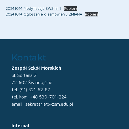
20241014 Modyfikacja SWZ nr 1
Pobierz
20241014 Ogłoszenie o zamówieniu ZMIANA
Pobierz
Kontakt
Zespół Szkół Morskich
ul. Sołtana 2
72-602 Świnoujście
tel. (91) 321-62-87
tel. kom. +48 530-701-224
email: sekretariat@zsm.edu.pl
Internat