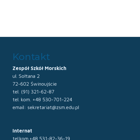
Kontakt
Zespół Szkół Morskich
ul. Sołtana 2
72-602 Świnoujście
tel. (91) 321-62-87
tel. kom. +48 530-701-224
email: sekretariat@zsm.edu.pl
Internat
tel.kom.+48 531-82-36-19