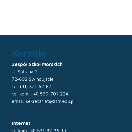
Kontakt
Zespół Szkół Morskich
ul. Sołtana 2
72-602 Świnoujście
tel. (91) 321-62-87
tel. kom. +48 530-701-224
email: sekretariat@zsm.edu.pl
Internat
tel.kom.+48 531-82-36-19