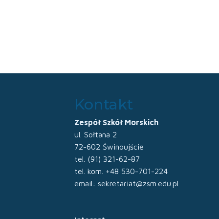
Kontakt
Zespół Szkół Morskich
ul. Sołtana 2
72-602 Świnoujście
tel. (91) 321-62-87
tel. kom. +48 530-701-224
email: sekretariat@zsm.edu.pl