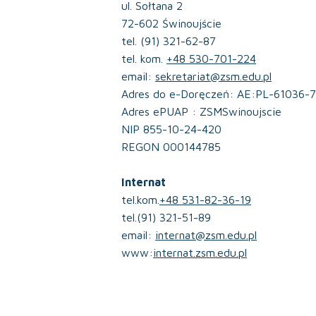
ul. Sołtana 2
72-602 Świnoujście
tel. (91) 321-62-87
tel. kom.
+48 530-701-224
email:
sekretariat@zsm.edu.pl
Adres do e-Doręczeń: AE:PL-61036-
Adres ePUAP : ZSMSwinoujscie
NIP 855-10-24-420
REGON 000144785
Internat
tel.kom.
+48 531-82-36-19
tel.(91) 321-51-89
email:
internat@zsm.edu.pl
www:
internat.zsm.edu.pl