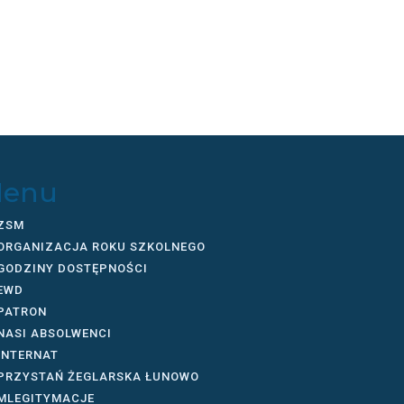
enu
ZSM
ORGANIZACJA ROKU SZKOLNEGO
GODZINY DOSTĘPNOŚCI
EWD
PATRON
NASI ABSOLWENCI
INTERNAT
PRZYSTAŃ ŻEGLARSKA ŁUNOWO
MLEGITYMACJE