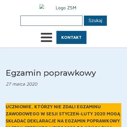
KONTAKT
Egzamin poprawkowy
27 marca 2020
UCZNIOWIE, KTÓRZY NIE ZDALI EGZAMINU
ZAWODOWEGO W SESJI STYCZEŃ-LUTY 2020 MOGĄ
SKŁADAĆ DEKLARACJE NA EGZAMIN POPRAWKOWY