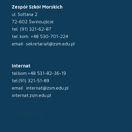
Zespół Szkół Morskich
ul. Sołtana 2
72-602 Świnoujście
tel. (91) 321-62-87
tel. kom. +48 530-701-224
email: sekretariat@zsm.edu.pl
Internat
tel.kom.+48 531-82-36-19
tel.(91) 321-51-89
email: internat@zsm.edu.pl
internat.zsm.edu.pl
[cn-social-icon]