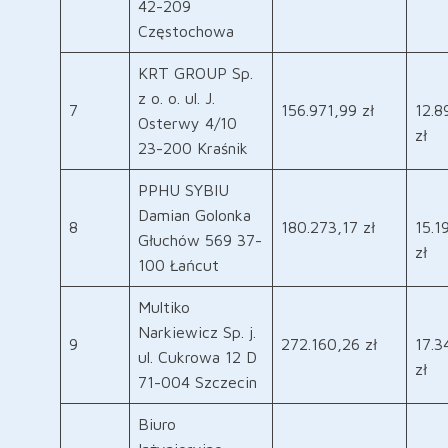
42-209
Częstochowa
KRT GROUP Sp.
z o. o. ul. J.
7
156.971,99 zł
12.8
Osterwy 4/10
zł
23-200 Kraśnik
PPHU SYBIU
Damian Golonka
8
180.273,17 zł
15.1
Głuchów 569 37-
zł
100 Łańcut
Multiko
Narkiewicz Sp. j.
9
272.160,26 zł
17.3
ul. Cukrowa 12 D
zł
71-004 Szczecin
Biuro