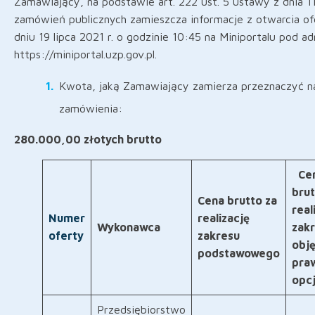
Zamawiający, na podstawie art. 222 ust. 5 ustawy z dnia 1
zamówień publicznych zamieszcza informacje z otwarcia ofe
dniu 19 lipca 2021 r. o godzinie 10:45 na Miniportalu pod a
https://miniportal.uzp.gov.pl.
Kwota, jaką Zamawiający zamierza przeznaczyć n
zamówienia:
280.000,00 złotych brutto
Ce
brut
Cena brutto za
real
Numer
realizację
Wykonawca
zak
oferty
zakresu
obj
podstawowego
pra
opcj
Przedsiębiorstwo