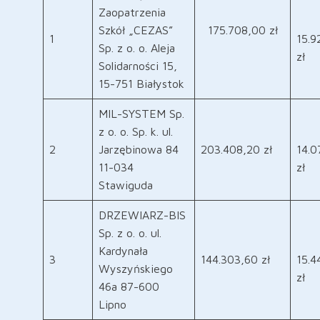
Zaopatrzenia
Szkół „CEZAS”
175.708,00 zł
1
15.9
Sp. z o. o. Aleja
zł
Solidarności 15,
15-751 Białystok
MIL-SYSTEM Sp.
z o. o. Sp. k. ul.
2
Jarzębinowa 84
203.408,20 zł
14.0
11-034
zł
Stawiguda
DRZEWIARZ-BIS
Sp. z o. o. ul.
Kardynała
3
144.303,60 zł
15.4
Wyszyńskiego
zł
46a 87-600
Lipno