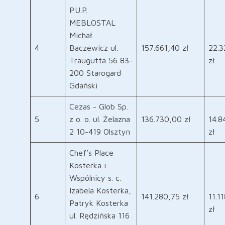
P.U.P.
MEBLOSTAL
Michał
4
Baczewicz ul.
157.661,40 zł
22.3
Traugutta 56 83-
zł
200 Starogard
Gdański
Cezas - Glob Sp.
5
z o. o. ul. Żelazna
136.730,00 zł
14.8
2 10-419 Olsztyn
zł
Chef’s Place
Kosterka i
Wspólnicy s. c.
Izabela Kosterka,
6
141.280,75 zł
11.1
Patryk Kosterka
zł
ul. Rędzińska 116