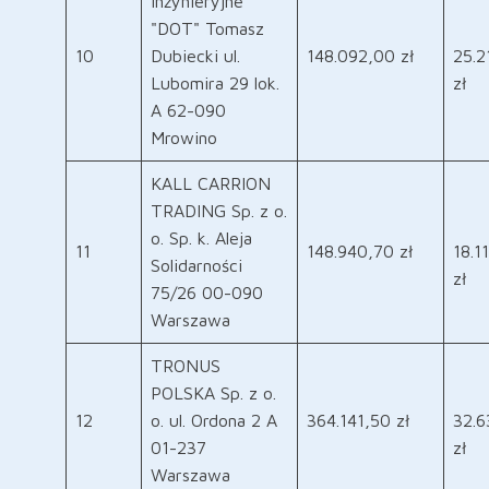
Inżynieryjne
"DOT" Tomasz
10
Dubiecki ul.
148.092,00 zł
25.2
Lubomira 29 lok.
zł
A 62-090
Mrowino
KALL CARRION
TRADING Sp. z o.
o. Sp. k. Aleja
11
148.940,70 zł
18.1
Solidarności
zł
75/26 00-090
Warszawa
TRONUS
POLSKA Sp. z o.
12
o. ul. Ordona 2 A
364.141,50 zł
32.6
01-237
zł
Warszawa