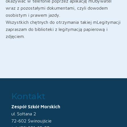
okazywać w telefonie poprzez aplikację mObywatel
wraz z pozostałymi dokumentami, czyli dowodem
osobistym i prawem jazdy.
Wszystkich chętnych do otrzymania takiej mLegitymacji
zapraszam do biblioteki z legitymacją papierową i
zdjęciem.
Kontakt
Zespół Szkół Morskich
ul. Sołtana 2
72-602 Świnoujście